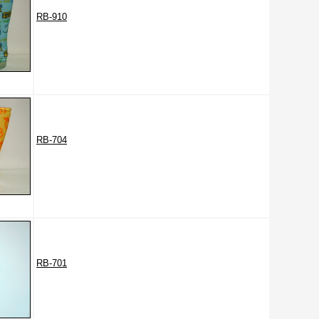
RB-910
RB-704
RB-701