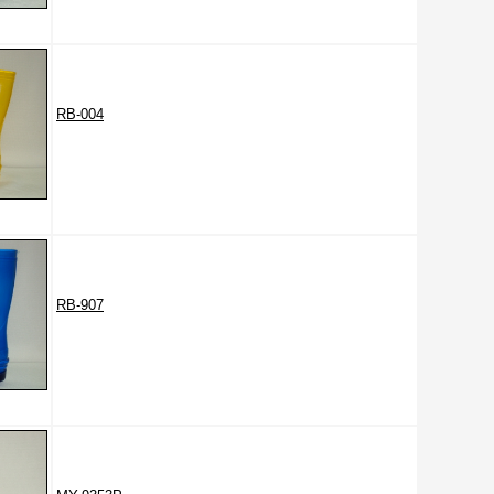
RB-004
RB-907